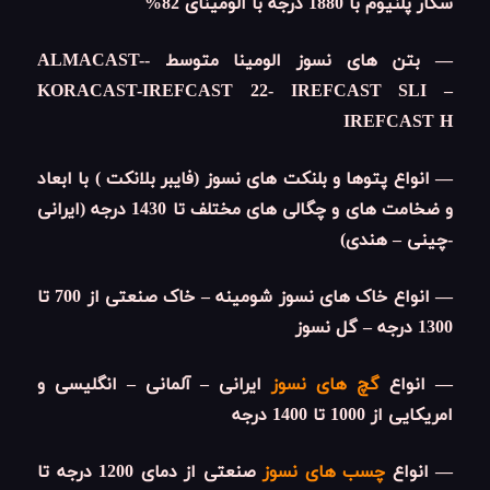
سکار پلنیوم با 1880 درجه با الومینای 82%
— بتن های نسوز الومینا متوسط -ALMACAST-
KORACAST-IREFCAST 22- IREFCAST SLI –
IREFCAST H
— انواع پتوها و بلنکت های نسوز (فایبر بلانکت ) با ابعاد
و ضخامت های و چگالی های مختلف تا 1430 درجه (ایرانی
-چینی – هندی)
— انواع خاک های نسوز شومینه – خاک صنعتی از 700 تا
1300 درجه – گل نسوز
— انواع
گچ های نسوز
ایرانی – آلمانی – انگلیسی و
امریکایی از 1000 تا 1400 درجه
— انواع
چسب های نسوز
صنعتی از دمای 1200 درجه تا