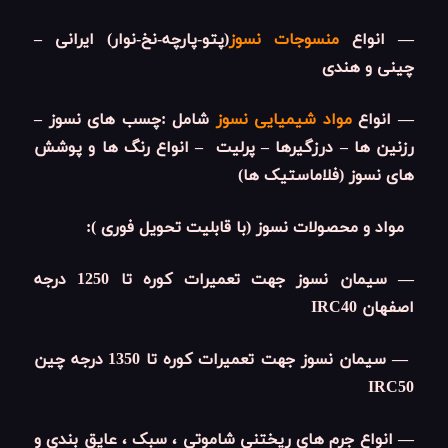
— انواع
م
نسوجات نسوز
(پتو-پارچه-نخ-نوار) ایرانی –
چینی و هندی
— انواع
مواد شیمیایی نسوز
شامل :چسب های نسوز –
رزنین ها – درزگیرها – پرلیت – انواع رنگ ها و پوشش
های نسوز (فلاماستیک ها)
مواد و محصولات نسوز (با قابلیت تحویل فوری ):
— سیمان نسوز جهت تعمیرات کوره تا 1250 درجه
اصفهان IRC40
— سیمان نسوز جهت تعمیرات کوره تا 1350 درجه چین
IRC50
— انواع جرم های ریختنی شاموتی ، سبک ، عایق بندی و